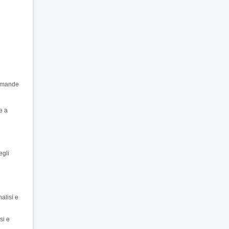
domande
e a
egli
alisi e
si e