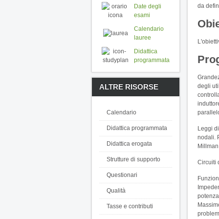
da defin
Date degli
esami
Obie
Calendario
lauree
L'obiett
Didattica
Pro
programmata
Grandezz
ALTRE RISORSE
degli ut
controll
induttor
Calendario
parallel
Didattica programmata
Leggi di
nodali. 
Didattica erogata
Millman
Strutture di supporto
Circuiti
Questionari
Funzioni
Impedenz
Qualità
potenza
Massimo 
Tasse e contributi
problem