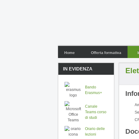
Home
Offerta formativa
IN EVIDENZA
Ele
Bando
Info
Erasmus+
An
Canale
Teams corso
Se
di studi
CF
Orario delle
Doc
lezioni