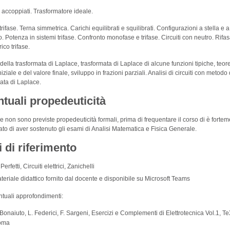
i accoppiati. Trasformatore ideale.
trifase. Terna simmetrica. Carichi equilibrati e squilibrati. Configurazioni a stella e a
o. Potenza in sistemi trifase. Confronto monofase e trifase. Circuiti con neutro. Rif
ico trifase.
ella trasformata di Laplace, trasformata di Laplace di alcune funzioni tipiche, teor
niziale e del valore finale, sviluppo in frazioni parziali. Analisi di circuiti con metodo
ata di Laplace.
tuali propedeuticità
 non sono previste propedeuticità formali, prima di frequentare il corso di è forte
ato di aver sostenuto gli esami di Analisi Matematica e Fisica Generale.
i di riferimento
Perfetti, Circuiti elettrici, Zanichelli
teriale didattico fornito dal docente e disponibile su Microsoft Teams
ntuali approfondimenti:
 Bonaiuto, L. Federici, F. Sargeni, Esercizi e Complementi di Elettrotecnica Vol.1, T
oma