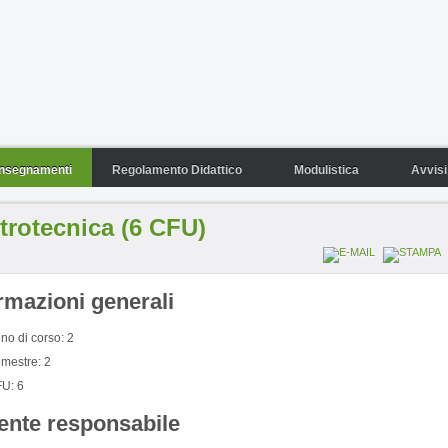
Insegnamenti
Regolamento Didattico
Modulistica
Avvisi
ttrotecnica (6 CFU)
rmazioni generali
no di corso: 2
mestre: 2
U: 6
ente responsabile