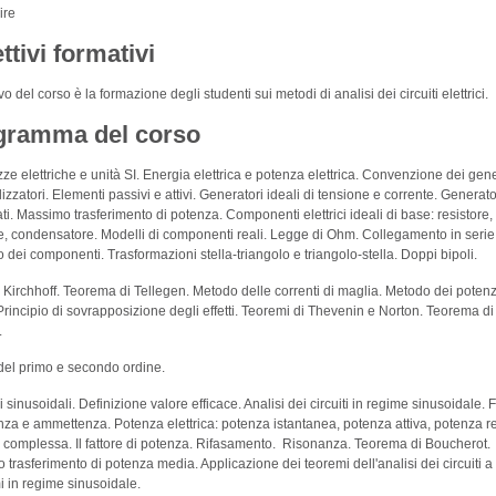
ire
ttivi formativi
ivo del corso è la formazione degli studenti sui metodi di analisi dei circuiti elettrici.
gramma del corso
e elettriche e unità SI. Energia elettrica e potenza elettrica. Convenzione dei gene
ilizzatori. Elementi passivi e attivi. Generatori ideali di tensione e corrente. Generato
ati. Massimo trasferimento di potenza. Componenti elettrici ideali di base: resistore,
e, condensatore. Modelli di componenti reali. Legge di Ohm. Collegamento in serie
o dei componenti. Trasformazioni stella-triangolo e triangolo-stella. Doppi bipoli.
 Kirchhoff. Teorema di Tellegen. Metodo delle correnti di maglia. Metodo dei potenz
Principio di sovrapposizione degli effetti. Teoremi di Thevenin e Norton. Teorema di
.
 del primo e secondo ordine.
 sinusoidali. Definizione valore efficace. Analisi dei circuiti in regime sinusoidale. F
a e ammettenza. Potenza elettrica: potenza istantanea, potenza attiva, potenza re
 complessa. Il fattore di potenza. Rifasamento. Risonanza. Teorema di Boucherot.
trasferimento di potenza media. Applicazione dei teoremi dell'analisi dei circuiti a
i in regime sinusoidale.