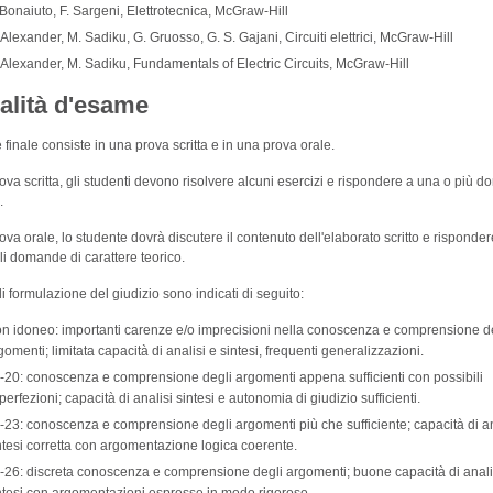
 Bonaiuto, F. Sargeni, Elettrotecnica, McGraw-Hill
 Alexander, M. Sadiku, G. Gruosso, G. S. Gajani, Circuiti elettrici, McGraw-Hill
 Alexander, M. Sadiku, Fundamentals of Electric Circuits, McGraw-Hill
alità d'esame
finale consiste in una prova scritta e in una prova orale.
ova scritta, gli studenti devono risolvere alcuni esercizi e rispondere a una o più 
.
ova orale, lo studente dovrà discutere il contenuto dell'elaborato scritto e risponder
i domande di carattere teorico.
i di formulazione del giudizio sono indicati di seguito:
n idoneo: importanti carenze e/o imprecisioni nella conoscenza e comprensione d
gomenti; limitata capacità di analisi e sintesi, frequenti generalizzazioni.
-20: conoscenza e comprensione degli argomenti appena sufficienti con possibili
perfezioni; capacità di analisi sintesi e autonomia di giudizio sufficienti.
-23: conoscenza e comprensione degli argomenti più che sufficiente; capacità di an
ntesi corretta con argomentazione logica coerente.
-26: discreta conoscenza e comprensione degli argomenti; buone capacità di anali