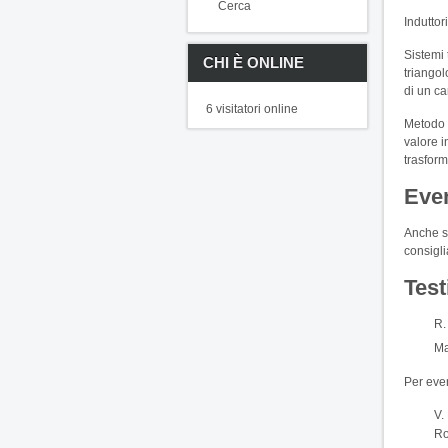
Cerca
Induttor
Sistemi 
CHI È ONLINE
triangol
di un car
6 visitatori online
Metodo d
valore i
trasform
Even
Anche se
consigli
Test
R. 
Ma
Per eve
V.
R