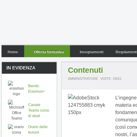
Home
Offerta formativa
Insegnamenti
Regolamento
IN EVIDENZA
Contenuti
AMMINISTRATORE
VISITE: 19021
Bando
Erasmus+
L’ingegner
materia e
Canale
Teams corso
fondamenta
di studi
comunque p
(così come
Orario delle
lezioni
nostri, l’a