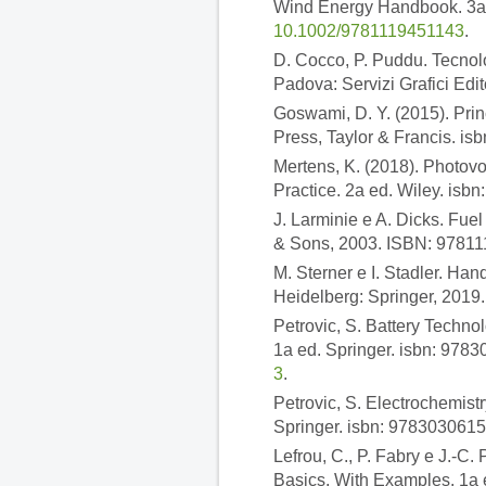
Wind Energy Handbook. 3a e
10.1002/9781119451143
.
D. Cocco, P. Puddu. Tecnolo
Padova: Servizi Grafici Edi
Goswami, D. Y. (2015). Prin
Press, Taylor & Francis. i
Mertens, K. (2018). Photov
Practice. 2a ed. Wiley. isb
J. Larminie e A. Dicks. Fue
& Sons, 2003. ISBN: 9781
M. Sterner e I. Stadler. Ha
Heidelberg: Springer, 2019
Petrovic, S. Battery Techno
1a ed. Springer. isbn: 978
3
.
Petrovic, S. Electrochemist
Springer. isbn: 9783030615
Lefrou, C., P. Fabry e J.-C.
Basics, With Examples. 1a e