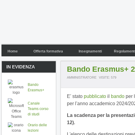
Home
Offerta formativa
Insegnamenti
Regolamento
IN EVIDENZA
Bando Erasmus+ 2
AMMINISTRATORE
VISITE: 579
Bando
Erasmus+
E' stato
pubblicato
il
bando
per 
per l'anno accademico 2024/20
Canale
Teams corso
di studi
La scadenza per la presentazi
12).
Orario delle
lezioni
L'elenco delle destinazioni previ