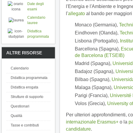
Date degli
l'Energia e l'Ambiente e Ingegne
esami
l'
allegato
al bando per maggiori 
Calendario
lauree
Monaco (Germania),
Techni
Didattica
Eindhoven (Olanda),
Techni
programmata
Lisbona (Portogallo),
Instit
Barcellona (Spagna),
Escue
ALTRE RISORSE
de Barcelona (ETSEIB)
Madrid (Spagna),
Universid
Calendario
Badajoz (Spagna),
Univers
Didattica programmata
Bilbao (Spagna),
Universid
Malaga (Spagna),
Universi
Didattica erogata
Parigi (Francia),
Université 
Strutture di supporto
Volos (Grecia),
University o
Questionari
Per ulteriori approfondimenti, co
Qualità
internazionale Erasmus+
o la
pa
Tasse e contributi
candidature
.