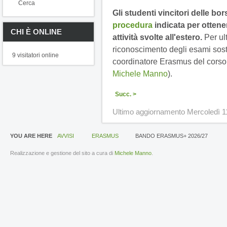
Cerca
Gli studenti vincitori delle bo
procedura
indicata per ottener
CHI È ONLINE
attività svolte all'estero.
Per ul
riconoscimento degli esami sosten
9 visitatori online
coordinatore Erasmus del corso d
Michele Manno
).
Succ. >
Ultimo aggiornamento Mercoledì 1
YOU ARE HERE
AVVISI
ERASMUS
BANDO ERASMUS+ 2026/27
Realizzazione e gestione del sito a cura di
Michele Manno
.