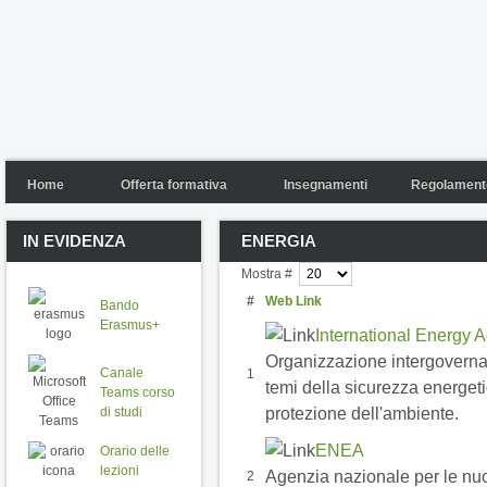
Home
Offerta formativa
Insegnamenti
Regolamento
IN EVIDENZA
ENERGIA
Mostra #
#
Web Link
Bando
Erasmus+
International Energy 
Organizzazione intergovernati
Canale
1
temi della sicurezza energet
Teams corso
protezione dell'ambiente.
di studi
ENEA
Orario delle
lezioni
Agenzia nazionale per le nuo
2