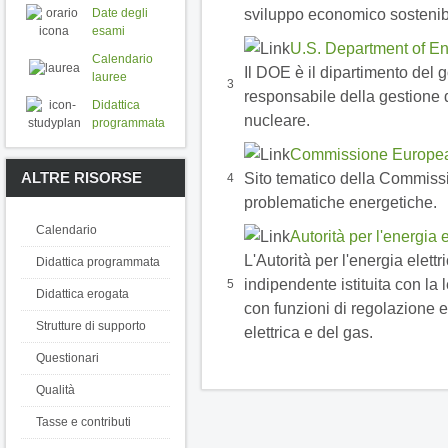
sviluppo economico sostenib
Date degli
esami
U.S. Department of E
Calendario
Il DOE è il dipartimento del g
lauree
3
responsabile della gestione d
Didattica
nucleare.
programmata
Commissione Europea
ALTRE RISORSE
Sito tematico della Commiss
4
problematiche energetiche.
Calendario
Autorità per l'energia e
L'Autorità per l'energia elettr
Didattica programmata
indipendente istituita con l
5
Didattica erogata
con funzioni di regolazione e 
Strutture di supporto
elettrica e del gas.
Questionari
Qualità
Tasse e contributi